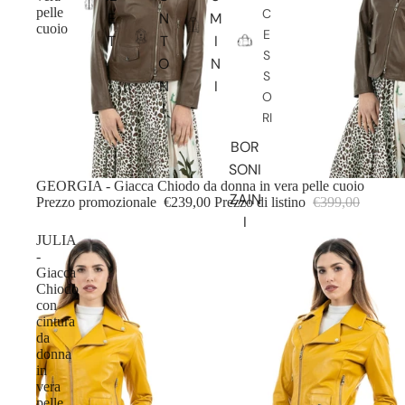
pelle
C
E
N
M
cuoio
E
T
T
I
S
O
N
S
N
I
O
I
RI
BOR
SONI
IN OFFERTA
GEORGIA - Giacca Chiodo da donna in vera pelle cuoio
ZAIN
Prezzo promozionale
€239,00
Prezzo di listino
€399,00
I
JULIA
-
Giacca
Chiodo
con
cintura
da
donna
in
vera
pelle