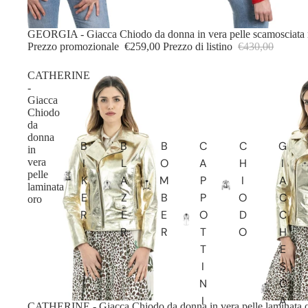
IN OFFERTA
GEORGIA - Giacca Chiodo da donna in vera pelle scamosciata 
Prezzo promozionale
€259,00
Prezzo di listino
€430,00
CATHERINE
-
Giacca
Chiodo
da
donna
B
B
B
C
C
G
in
I
L
O
A
H
I
vera
pelle
K
A
M
P
I
A
laminata
E
Z
B
P
O
C
oro
R
E
E
O
D
C
R
R
T
O
H
T
E
I
S
N
C
I
A
IN OFFERTA
CATHERINE - Giacca Chiodo da donna in vera pelle laminata 