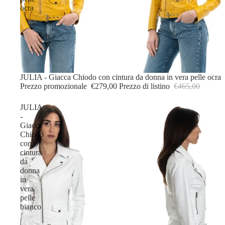
ocra
IN OFFERTA
JULIA - Giacca Chiodo con cintura da donna in vera pelle ocra
Prezzo promozionale
€279,00
Prezzo di listino
€465,00
JULIA
-
Giacca
Chiodo
con
cintura
da
donna
in
vera
pelle
bianco