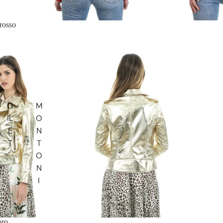
rosso
G
M
IL
O
E
N
T
T
O
N
I
oro