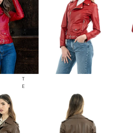
E
S
C
A
M
O
S
C
I
A
T
E