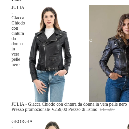
JULIA
-
Giacca
Chiodo
con
cintura
da
UOMO
donna
in
vera
pelle
nero
IN OFFERTA
JULIA - Giacca Chiodo con cintura da donna in vera pelle nero
Prezzo promozionale
€259,00
Prezzo di listino
€435,00
GEORGIA
-