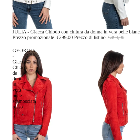
DONNA
IN OFFERTA
JULIA - Giacca Chiodo con cintura da donna in vera pelle bian
Prezzo promozionale
€299,00
Prezzo di listino
€499,00
GEORGIA
-
Giacca
Chiodo
da
donna
in
vera
pelle
scamosciata
rosso