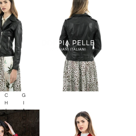
C
G
H
I
I
A
O
C
D
C
O
H