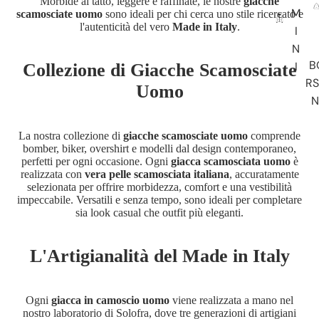
Morbide al tatto, leggere e raffinate, le nostre
giacche
M
scamosciate uomo
sono ideali per chi cerca uno stile ricercato e
l'autenticità del vero
Made in Italy
.
I
N
B
I
Collezione di Giacche Scamosciate
R
Uomo
N
La nostra collezione di
giacche scamosciate uomo
comprende
bomber, biker, overshirt e modelli dal design contemporaneo,
perfetti per ogni occasione. Ogni
giacca scamosciata uomo
è
realizzata con
vera pelle scamosciata italiana
, accuratamente
selezionata per offrire morbidezza, comfort e una vestibilità
impeccabile. Versatili e senza tempo, sono ideali per completare
sia look casual che outfit più eleganti.
L'Artigianalità del Made in Italy
Ogni
giacca in camoscio uomo
viene realizzata a mano nel
nostro laboratorio di Solofra, dove tre generazioni di artigiani