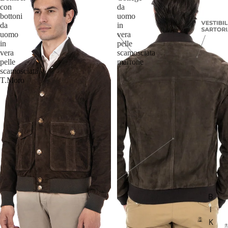
con
da
bottoni
uomo
da
in
uomo
vera
in
pelle
vera
scamosciata
pelle
marrone
scamosciata
T.Moro
B
I
K