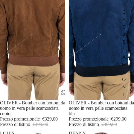
C
C
H
E
4
S
T
A
G
I
O
N
I
IN OFFERTA
OLIVER - Bomber con bottoni da
IN OFFERTA
OLIVER - Bomber con bottoni da
uomo in vera pelle scamosciata
uomo in vera pelle scamosciata
cuoio
blu
Prezzo promozionale
€329,00
Prezzo promozionale
€299,00
Prezzo di listino
€499,00
Prezzo di listino
€499,00
LOUIS
DENNY