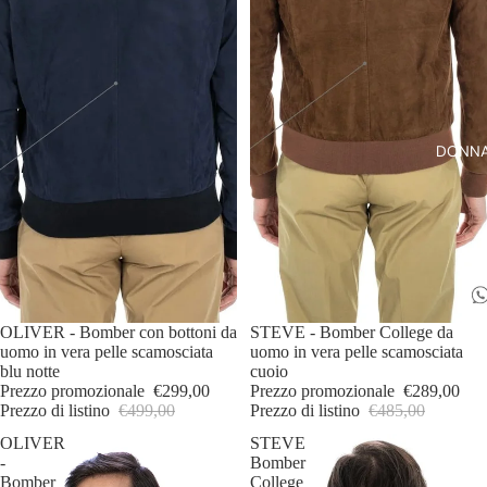
DONN
IN OFFERTA
OLIVER - Bomber con bottoni da
IN OFFERTA
STEVE - Bomber College da
uomo in vera pelle scamosciata
uomo in vera pelle scamosciata
blu notte
cuoio
Prezzo promozionale
€299,00
Prezzo promozionale
€289,00
Prezzo di listino
€499,00
Prezzo di listino
€485,00
OLIVER
STEVE
-
Bomber
Bomber
College