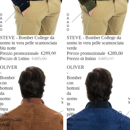
IN OFFERTA
STEVE - Bomber College da
IN OFFERTA
STEVE - Bomber College da
uomo in vera pelle scamosciata
uomo in vera pelle scamosciata
blu notte
verde
Prezzo promozionale
€289,00
Prezzo promozionale
€289,00
Prezzo di listino
€485,00
Prezzo di listino
€485,00
OLIVER
OLIVER
-
-
Bomber
Bomber
con
con
bottoni
bottoni
da
da
uomo
uomo
in
in
vera
vera
G
pelle
pelle
I
scamosciata
scamosciata
cuoio
blu
A