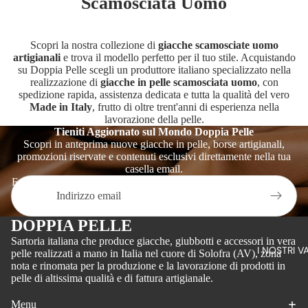
Scamosciata Uomo
Scopri la nostra collezione di
giacche scamosciate uomo
artigianali
e trova il modello perfetto per il tuo stile. Acquistando
su Doppia Pelle scegli un produttore italiano specializzato nella
realizzazione di
giacche in pelle scamosciata uomo
, con
spedizione rapida, assistenza dedicata e tutta la qualità del vero
Made in Italy
, frutto di oltre trent'anni di esperienza nella
lavorazione della pelle.
Tieniti Aggiornato sul Mondo Doppia Pelle
Scopri in anteprima nuove giacche in pelle, borse artigianali,
promozioni riservate e contenuti esclusivi direttamente nella tua
casella email.
Email
DOPPIA PELLE
Sartoria italiana che produce giacche, giubbotti e accessori in vera
I NOSTRI V
pelle realizzati a mano in Italia nel cuore di Solofra (AV), zona
nota e rinomata per la produzione e la lavorazione di prodotti in
pelle di altissima qualità e di fattura artigianale.
Menu