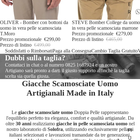
E
R
IN OFFERTA
OLIVER - Bomber con bottoni da
IN OFFERTA
STEVE Bomber College da uomo
uomo in vera pelle scamosciata
in vera pelle scamosciata marrone
T.Moro
Prezzo promozionale
€279,00
Prezzo promozionale
€299,00
Prezzo di listino
€465,00
Prezzo di listino
€499,00
Soddisfatti o Rimborsati
Paga alla Consegna
Cambio Taglia Gratuito
V
Dubbi sulla taglia?
Contattaci in chat o al numero 0825 1687924 e un nostro
Artigiano sarà pronto a darti il giusto supporto affinchè la taglia
scelta sia quella giusta.
Giacche Scamosciate Uomo
Artigianali Made in Italy
Le
giacche scamosciate uomo
Doppia Pelle rappresentano
l'equilibrio perfetto tra eleganza, comfort e qualità artigianale. Da
oltre
30 anni
realizziamo
giacche in pelle scamosciata uomo
nel
nostro laboratorio di
Solofra
, utilizzando esclusivamente pellami
PI
italiani selezionati e lavorazioni tramandate da tre generazioni.
U