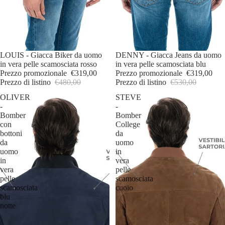
IN OFFERTA
LOUIS - Giacca Biker da uomo
IN OFFERTA
DENNY - Giacca Jeans da uomo
in vera pelle scamosciata rosso
in vera pelle scamosciata blu
Prezzo promozionale
€319,00
Prezzo promozionale
€319,00
Prezzo di listino
€480,00
Prezzo di listino
€530,00
OLIVER
STEVE
-
-
Bomber
Bomber
con
College
bottoni
da
da
uomo
uomo
in
in
vera
vera
pelle
pelle
scamosciata
scamosciata
cuoio
blu
notte