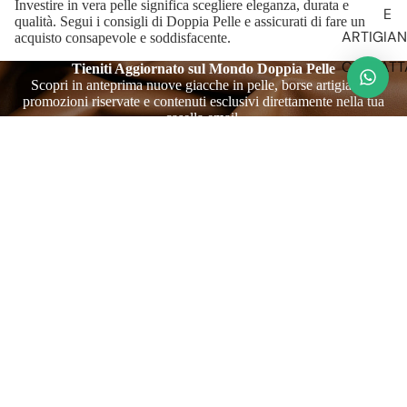
Investire in vera pelle significa scegliere eleganza, durata e
E
qualità. Segui i consigli di Doppia Pelle e assicurati di fare un
ARTIGIA
acquisto consapevole e soddisfacente.
CONTATT
Tieniti Aggiornato sul Mondo Doppia Pelle
Scopri in anteprima nuove giacche in pelle, borse artigianali,
promozioni riservate e contenuti esclusivi direttamente nella tua
casella email.
Email
DOPPIA PELLE
Sartoria italiana che produce giacche, giubbotti e accessori in vera
pelle realizzati a mano in Italia nel cuore di Solofra (AV), zona
nota e rinomata per la produzione e la lavorazione di prodotti in
pelle di altissima qualità e di fattura artigianale.
Menu
Negozio
Link utili
Via Melito, 9 Solofra, AV 83029 - ITALY