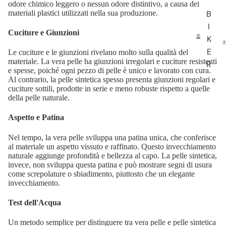
odore chimico leggero o nessun odore distintivo, a causa dei
materiali plastici utilizzati nella sua produzione.
B
I
Cuciture e Giunzioni
K
E
Le cuciture e le giunzioni rivelano molto sulla qualità del
materiale. La vera pelle ha giunzioni irregolari e cuciture resistenti
R
e spesse, poiché ogni pezzo di pelle è unico e lavorato con cura.
Al contrario, la pelle sintetica spesso presenta giunzioni regolari e
cuciture sottili, prodotte in serie e meno robuste rispetto a quelle
della pelle naturale.
Aspetto e Patina
Nel tempo, la vera pelle sviluppa una patina unica, che conferisce
al materiale un aspetto vissuto e raffinato. Questo invecchiamento
naturale aggiunge profondità e bellezza al capo. La pelle sintetica,
invece, non sviluppa questa patina e può mostrare segni di usura
come screpolature o sbiadimento, piuttosto che un elegante
invecchiamento.
Test dell'Acqua
Un metodo semplice per distinguere tra vera pelle e pelle sintetica