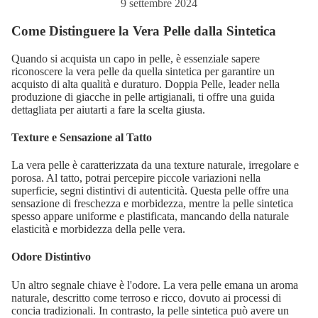
9 settembre 2024
I
O
Come Distinguere la Vera Pelle dalla Sintetica
N
I
Quando si acquista un capo in pelle, è essenziale sapere
riconoscere la vera pelle da quella sintetica per garantire un
acquisto di alta qualità e duraturo. Doppia Pelle, leader nella
produzione di giacche in pelle artigianali, ti offre una guida
dettagliata per aiutarti a fare la scelta giusta.
DONN
Texture e Sensazione al Tatto
La vera pelle è caratterizzata da una texture naturale, irregolare e
porosa. Al tatto, potrai percepire piccole variazioni nella
G
superficie, segni distintivi di autenticità. Questa pelle offre una
IL
sensazione di freschezza e morbidezza, mentre la pelle sintetica
spesso appare uniforme e plastificata, mancando della naturale
E
elasticità e morbidezza della pelle vera.
T
Odore Distintivo
Un altro segnale chiave è l'odore. La vera pelle emana un aroma
naturale, descritto come terroso e ricco, dovuto ai processi di
concia tradizionali. In contrasto, la pelle sintetica può avere un