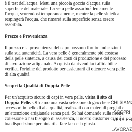
è il test dell'acqua. Metti una piccola goccia d'acqua sulla
superficie del materiale. La vera pelle assorbirà lentamente
I NOSTRI V
l'acqua, scurendosi temporaneamente, mentre la pelle sintetica
PI
respingerà l'acqua, che rimarrà sulla superficie senza essere
U
assorbita.
M
Prezzo e Provenienza
I
N
Il prezzo e la provenienza del capo possono fornire indicazioni
B
sulla sua autenticità. La vera pelle è generalmente più costosa
I
della pelle sintetica, a causa dei costi di produzione e del processo
R
di lavorazione artigianale. Acquista da rivenditori affidabili e
N
verifica l'origine del prodotto per assicurarti di ottenere vera pelle
di alta qualità.
Scopri la Qualità di Doppia Pelle
Per un'acquisto sicuro di capi in vera pelle,
visita il sito di
CHI SIAM
Doppia Pelle
. Offriamo una vasta selezione di giacche e
accessori in pelle di alta qualità, realizzati con materiali pregiati e
SCOPRI 
un'attenzione artigianale senza pari. Se hai domande sulla nostra
collezione o hai bisogno di assistenza, il nostro customer care è a
VERA PE
tua disposizione per aiutarti a fare la scelta giusta.
LAVORAZ