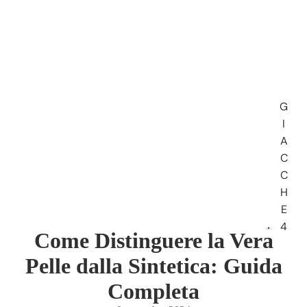
G
I
A
C
C
H
E
4
Come Distinguere la Vera
S
T
Pelle dalla Sintetica: Guida
A
Completa
G