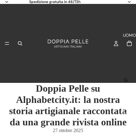
Spedizione gratuita in 48/72h
UOMO
G
Doppia Pelle su
I
A
Alphabetcity.it: la nostra
C
storia artigianale raccontata
C
DONN
H
da una grande rivista online
E
27 ottobre 2025
4