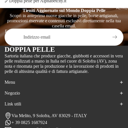
E
🔗
Doppia pelle per Alphabetcity.it
ALTRO
ARTIGIA
Tieniti Aggiornato sul Mondo Doppia Pelle
Scopri in anteprima nuove giacche in pelle, borse artigianali,
CONTATT
promozioni riservate e contenuti esclusivi direttamente nella tua
casella email.
PI
Email
U
M
DOPPIA PELLE
I
Sartoria italiana che produce giacche, giubbotti e accessori in vera
N
pelle realizzati a mano in Italia nel cuore di Solofra (AV), zona
B
I
nota e rinomata per la produzione e la lavorazione di prodotti in
pelle di altissima qualità e di fattura artigianale.
R
N
Menu
Negozio
Link utili
Via Melito, 9 Solofra, AV 83029 - ITALY
+ 39 0825 1687924