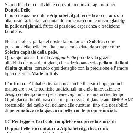
S
Siamo felici di condividere con voi un nuovo traguardo per
Doppia Pelle
!
T
Il noto magazine online
Alphabetcity.it
ha dedicato un articolo
A
alla nostra azienda, raccontando come nascono le nostre
giacche
B
in pelle artigianali
, frutto di passione, esperienza e tradizione
G
I
familiare.
I
K
O
Nell'articolo si parla del nostro laboratorio di
Solofra
, cuore
E
pulsante della pelletteria italiana e conosciuta da sempre come
N
R
Solofra capitale della pelle
.
I NOSTRI V
I
Qui, ogni giacca firmata
Doppia Pelle
prende vita grazie
all’abilità dei nostri artigiani, che selezionano solo
pellami italiani
di alta qualità
, curando ogni dettaglio con la precisione e l’amore
tipici del vero
Made in Italy
.
L’articolo di Alphabetcity racconta anche il nostro impegno nel
mantenere vive le tecniche tradizionali, unendo innovazione e
design contemporaneo per creare capi unici e duraturi nel tempo.
CHI SIAM
Ogni giacca, infatti, nasce da un processo artigianale attento e
sostenibile: dal taglio del pellame alla cucitura, fino alla possibilità
SCOPRI 
G
di
personalizzare la giacca in pelle con le proprie iniziali
.
VERA PE
IL
👉
Per leggere l’articolo completo e scoprire la storia di
E
LAVORAZ
Doppia Pelle raccontata da Alphabetcity, clicca qui:
T