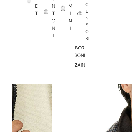
C
E
N
M
E
T
T
I
S
O
N
S
N
I
O
I
RI
BOR
SONI
ZAIN
I