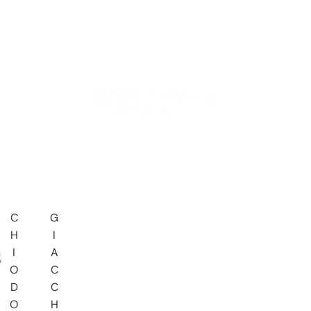
C
G
H
I
I
A
O
C
D
C
O
H