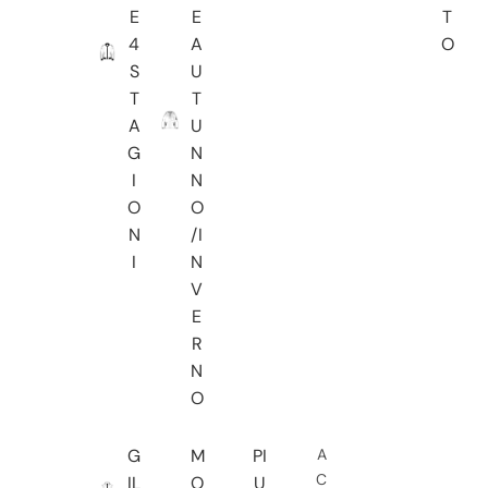
E
E
T
4
A
O
S
U
T
T
A
U
G
N
I
N
O
O
N
/I
I
N
V
E
R
N
O
G
M
PI
A
C
IL
O
U