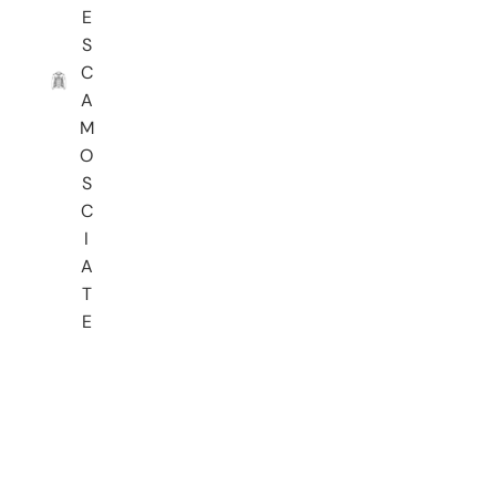
E
S
C
A
M
O
S
C
I
A
T
E