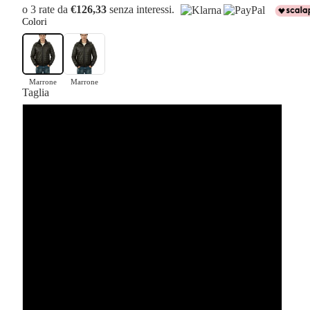
o 3 rate da
€126,33
senza interessi.
Colori
Marrone
Marrone
Taglia
46
48
50
52
54
56