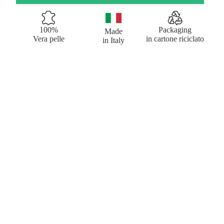
100%
Packaging
Made
Vera pelle
in cartone riciclato
in Italy