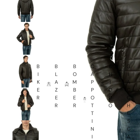
B
B
B
C
C
G
I
L
O
A
H
I
K
A
M
P
I
A
E
Z
B
P
O
C
R
E
E
O
D
C
R
R
T
O
H
T
E
I
S
N
C
I
A