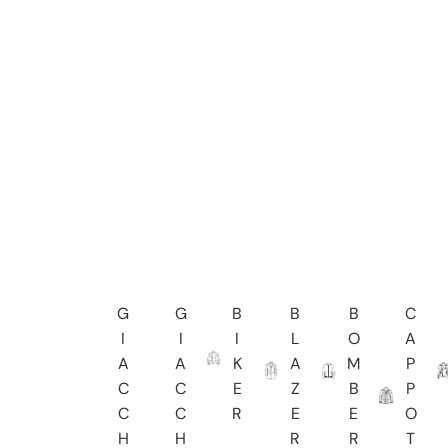
G
G
B
B
B
C
I
I
I
L
O
A
A
A
K
A
M
P
C
C
E
Z
B
P
C
C
R
E
E
O
H
H
R
R
T