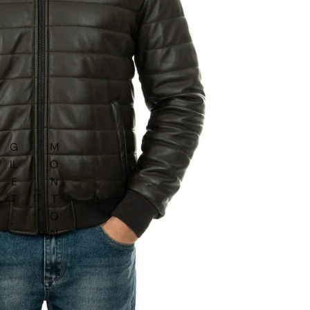
G
M
IL
O
E
N
T
T
O
N
I