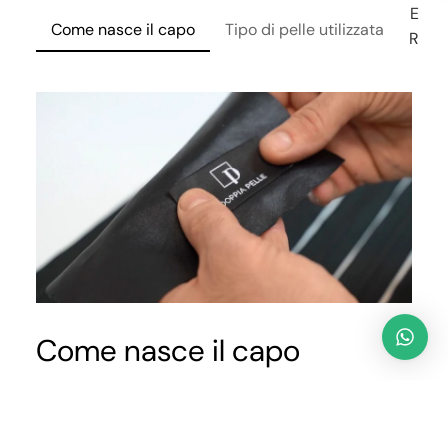
E
Come nasce il capo
Tipo di pelle utilizzata
Lavo
R
Come nasce il capo
Selezioniamo solo pelli pregiate, morbide e resistenti.
PI
I nostri maestri artigiani le tagliano a mano e le
U
Prezzo promozionale
€379,00