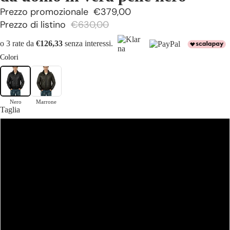
Prezzo promozionale
€379,00
Prezzo di listino
€630,00
o 3 rate da
€126,33
senza interessi.
Colori
Nero
Marrone
Taglia
46
48
50
52