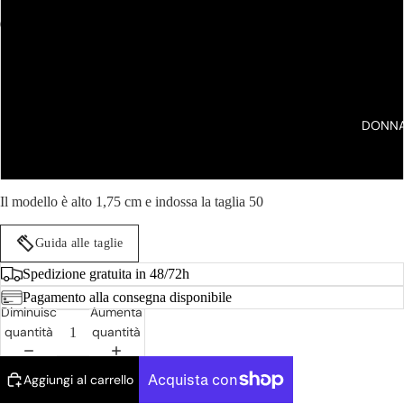
54
56
58
DONN
60
Il modello è alto 1,75 cm e indossa la taglia 50
Guida alle taglie
Spedizione gratuita in 48/72h
Pagamento alla consegna disponibile
Diminuisci
Aumenta
quantità
quantità
Aggiungi al carrello