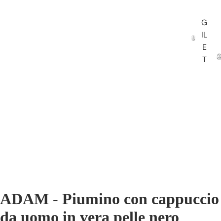
G
IL
E
T
ADAM - Piumino con cappuccio
da uomo in vera pelle nero