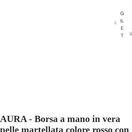
G
IL
E
T
AURA - Borsa a mano in vera
pelle martellata colore rosso con