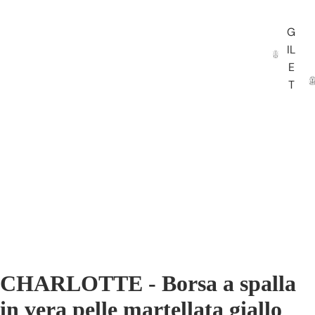
G
IL
E
T
CHARLOTTE - Borsa a spalla
in vera pelle martellata giallo