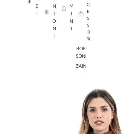
C
E
N
M
E
T
T
I
S
O
N
S
N
I
O
I
RI
BOR
SONI
ZAIN
I