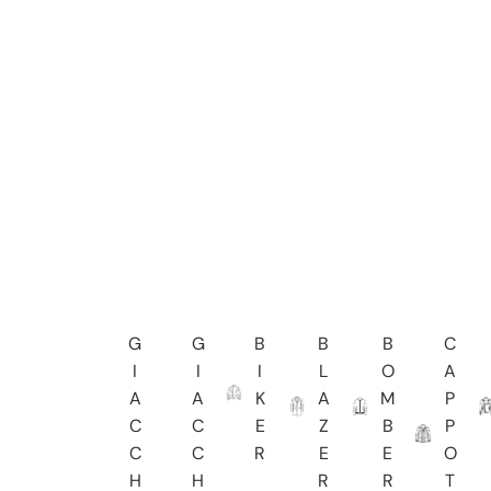
G
G
B
B
B
C
I
I
I
L
O
A
A
A
K
A
M
P
C
C
E
Z
B
P
C
C
R
E
E
O
H
H
R
R
T