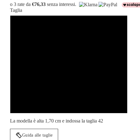
o 3 rate da
€76,33
senza interessi.
Taglia
40
42
44
46
48
50
La modella è alta 1,70 cm e indossa la taglia 42
Guida alle taglie