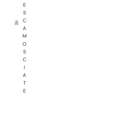
E
S
C
A
M
O
S
C
I
A
T
E