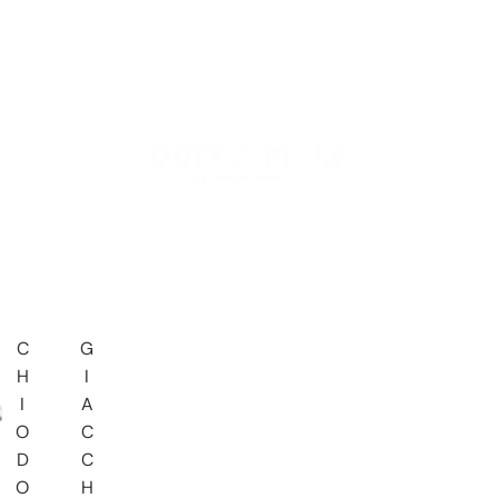
C
G
H
I
I
A
O
C
D
C
O
H