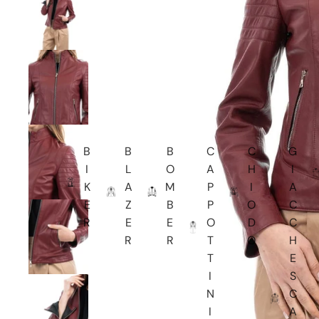
B
B
B
C
C
G
I
L
O
A
H
I
K
A
M
P
I
A
E
Z
B
P
O
C
R
E
E
O
D
C
R
R
T
O
H
T
E
I
S
N
C
I
A