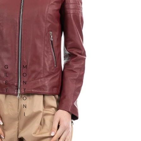
G
M
IL
O
E
N
T
T
O
N
I