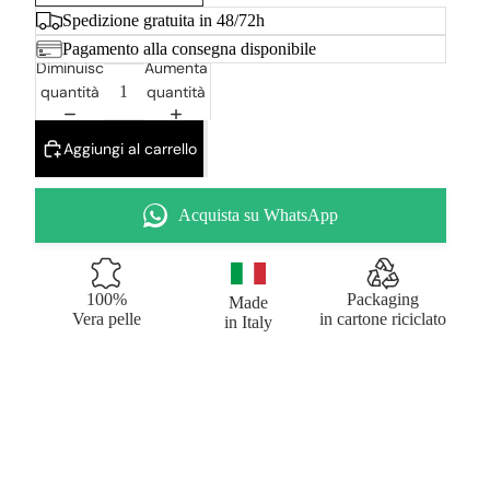
Spedizione gratuita in 48/72h
Pagamento alla consegna disponibile
Diminuisci
Aumenta
quantità
quantità
Aggiungi al carrello
Acquista su WhatsApp
100%
Packaging
Made
Vera pelle
in cartone riciclato
in Italy