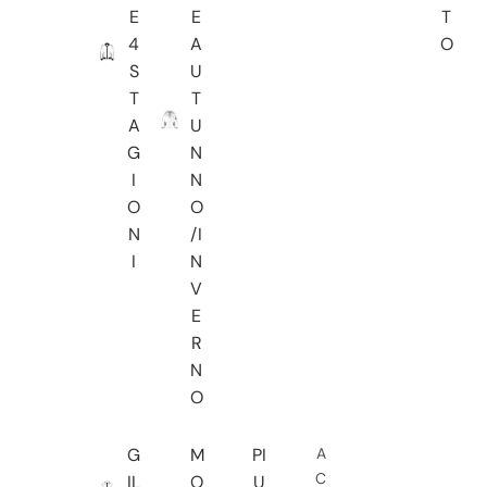
E
E
T
4
A
O
S
U
T
T
A
U
G
N
I
N
O
O
N
/I
I
N
V
E
R
N
O
G
M
PI
A
C
IL
O
U