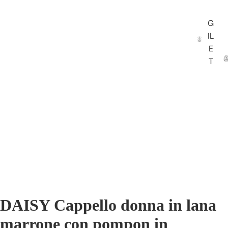
G
IL
E
T
DAISY Cappello donna in lana
marrone con pompon in