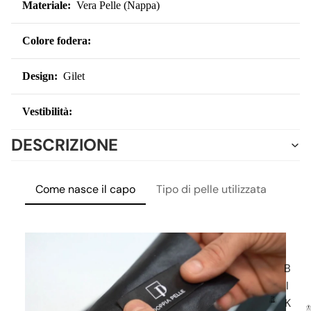
Materiale:
Vera Pelle (Nappa)
Colore fodera:
Design:
Gilet
Vestibilità:
DESCRIZIONE
Come nasce il capo
Tipo di pelle utilizzata
Lavo
B
I
K