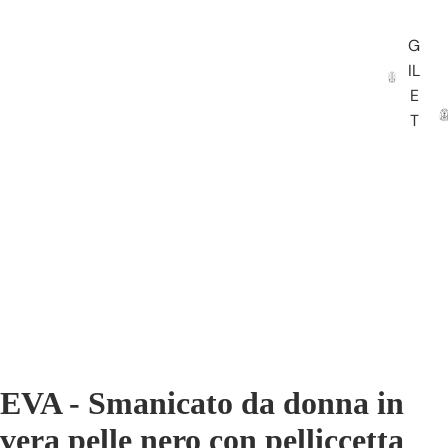
G
IL
E
T
EVA - Smanicato da donna in
vera pelle nero con pelliccetta