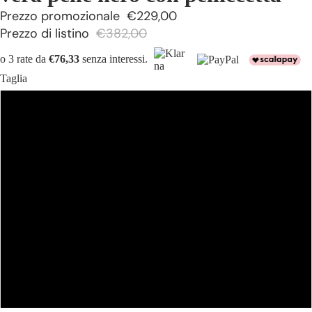
Prezzo promozionale
€229,00
Prezzo di listino
€382,00
o 3 rate da
€76,33
senza interessi.
Taglia
40
44
42
46
48
50