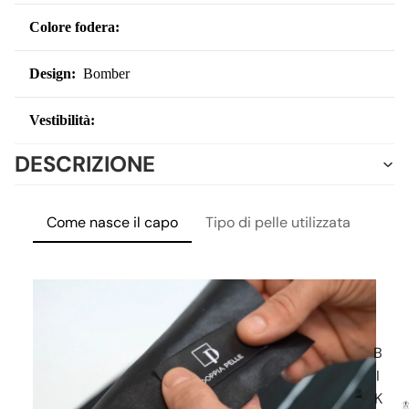
Colore fodera:
Design:
Bomber
Vestibilità:
DESCRIZIONE
Come nasce il capo
Tipo di pelle utilizzata
Lavo
B
I
K