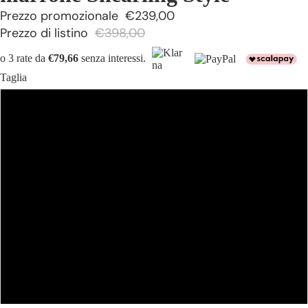
Prezzo promozionale
€239,00
Prezzo di listino
€398,00
o 3 rate da
€79,66
senza interessi.
Taglia
40
44
42
46
48
50