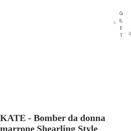
G
IL
E
T
KATE - Bomber da donna
marrone Shearling Style