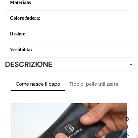
Materiale:
Colore fodera:
Design:
Vestibilità:
DESCRIZIONE
Come nasce il capo
Tipo di pelle utilizzata
Lavo
B
I
K