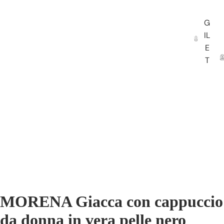
G
IL
E
T
MORENA Giacca con cappuccio
da donna in vera pelle nero