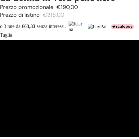
Prezzo promozionale
€190,00
Prezzo di listino
€318,00
o 3 rate da
€63,33
senza interessi.
Taglia
40
42
44
46
48
50