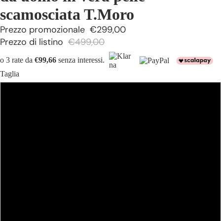
scamosciata T.Moro
Prezzo promozionale
€299,00
Prezzo di listino
€499,00
o 3 rate da
€99,66
senza interessi.
Taglia
54
52
50
48
46