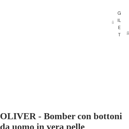
G
IL
E
T
OLIVER - Bomber con bottoni
da uomo in vera pelle