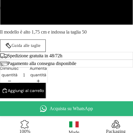
56
58
Il modello è alto 1,75 cm e indossa la taglia 50
DONN
Guida alle taglie
Spedizione gratuita in 48/72h
Pagamento alla consegna disponibile
Diminuisci
Aumenta
quantità
quantità
Aggiungi al carrello
Acquista su WhatsApp
100%
Packaging
Made