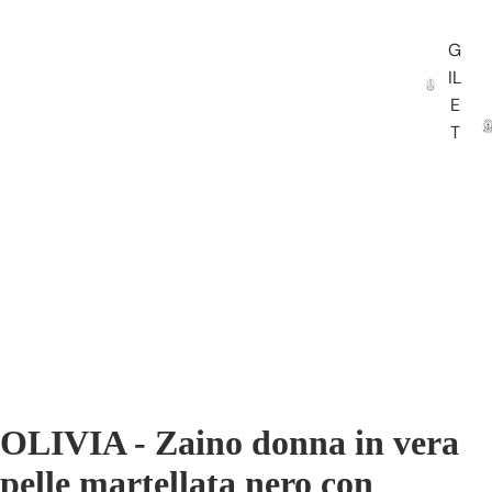
G
IL
E
T
OLIVIA - Zaino donna in vera
pelle martellata nero con