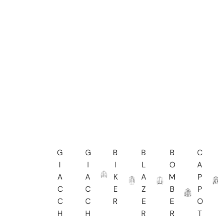
G
G
B
B
B
C
I
I
I
L
O
A
A
A
K
A
M
P
C
C
E
Z
B
P
C
C
R
E
E
O
H
H
R
R
T