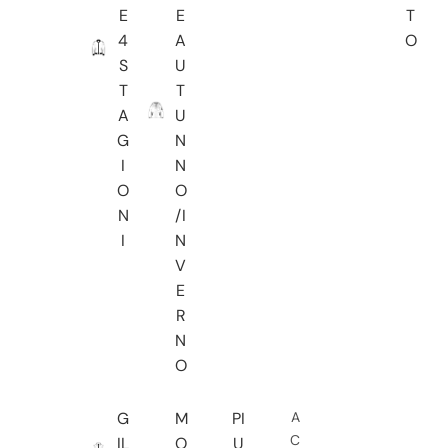
E
E
T
4
A
O
S
U
T
T
A
U
G
N
I
N
O
O
N
/I
I
N
V
E
R
N
O
G
M
PI
A
C
IL
O
U