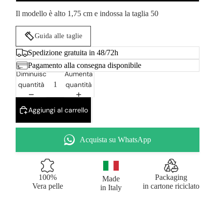
Il modello è alto 1,75 cm e indossa la taglia 50
Guida alle taglie
Spedizione gratuita in 48/72h
Pagamento alla consegna disponibile
Diminuisci
Aumenta
quantità
quantità
Aggiungi al carrello
Acquista su WhatsApp
100%
Packaging
Made
Vera pelle
in cartone riciclato
in Italy