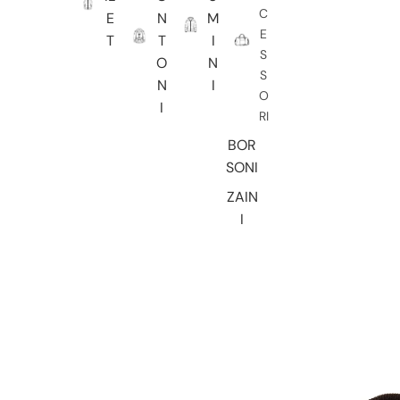
C
E
N
M
E
T
T
I
S
O
N
S
N
I
O
I
RI
BOR
SONI
ZAIN
I