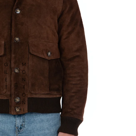
G
M
IL
O
E
N
T
T
O
N
I