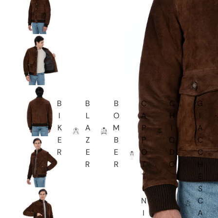
B
B
B
C
C
G
I
L
O
A
H
I
K
A
M
P
I
A
E
Z
B
P
O
C
R
E
E
O
D
C
R
R
T
O
H
T
E
I
S
N
C
I
A