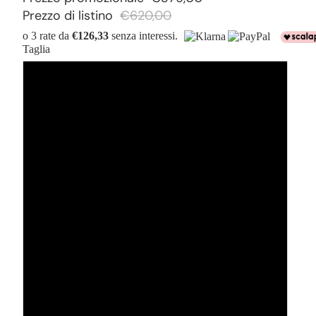
Prezzo di listino
€620,00
o 3 rate da
€126,33
senza interessi.
Taglia
54
52
50
48
46
56
58