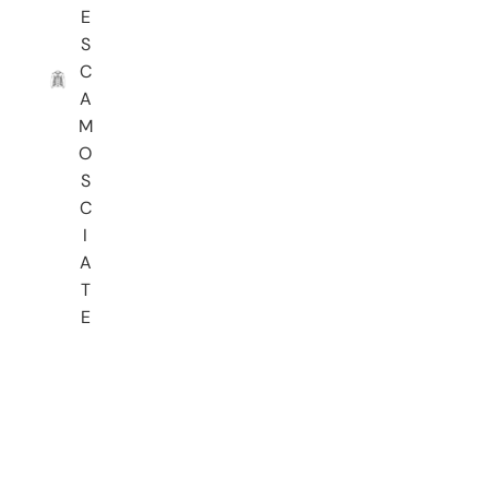
E
S
C
A
M
O
S
C
I
A
T
E