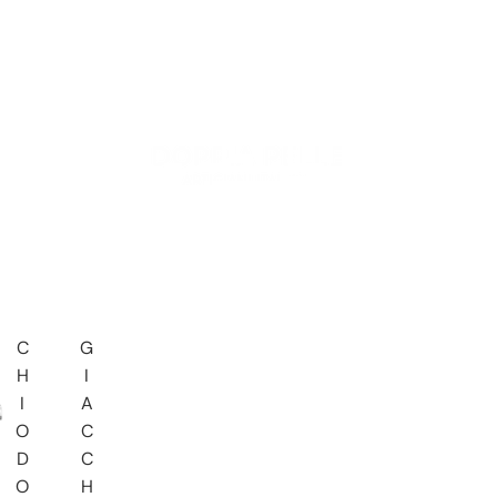
C
G
H
I
I
A
O
C
D
C
O
H