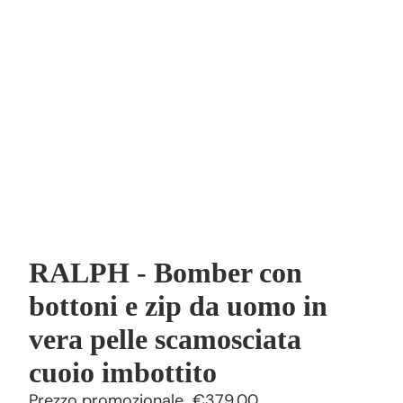
RALPH - Bomber con
bottoni e zip da uomo in
vera pelle scamosciata
cuoio imbottito
Prezzo promozionale
€379,00